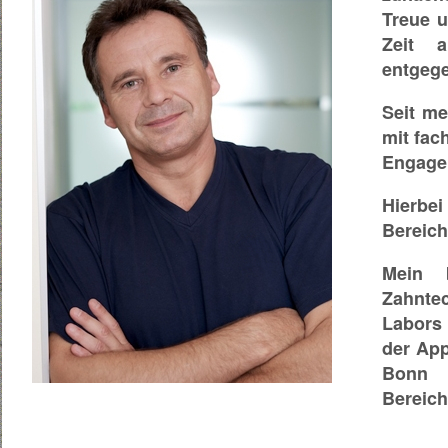
Treue u
Zeit a
entgeg
Seit me
mit fac
Engage
Hierbe
Bereich
Mein 
Zahntec
Labors
der App
Bonn 
Bereic